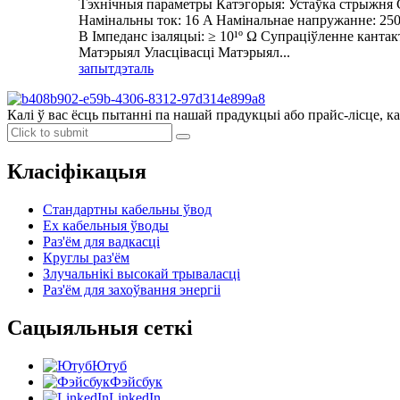
Тэхнічныя параметры Катэгорыя: Устаўка стрыжня С
Намінальны ток: 16 A Намінальнае напружанне: 250
В Імпеданс ізаляцыі: ≥ 10¹º Ω Супраціўленне кантак
Матэрыял Уласцівасці Матэрыял...
запыт
дэталь
Калі ў вас ёсць пытанні па нашай прадукцыі або прайс-лісце, ка
Класіфікацыя
Стандартны кабельны ўвод
Ex кабельныя ўводы
Раз'ём для вадкасці
Круглы раз'ём
Злучальнікі высокай трываласці
Раз'ём для захоўвання энергіі
Сацыяльныя сеткі
Ютуб
Фэйсбук
LinkedIn