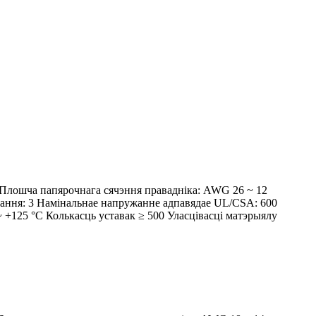
 Плошча папярочнага сячэння правадніка: AWG 26 ~ 12
вання: 3 Намінальнае напружанне адпавядае UL/CSA: 600
~ +125 °C Колькасць уставак ≥ 500 Уласцівасці матэрыялу