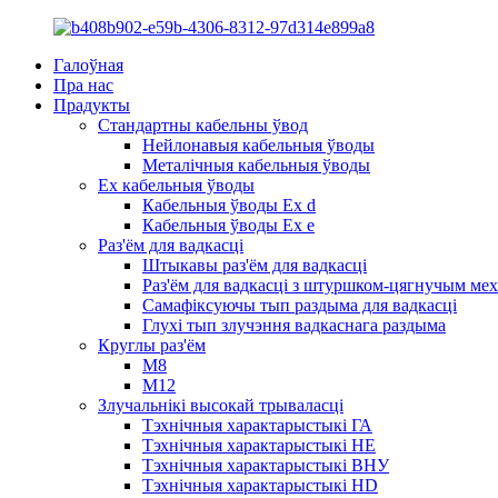
Галоўная
Пра нас
Прадукты
Стандартны кабельны ўвод
Нейлонавыя кабельныя ўводы
Металічныя кабельныя ўводы
Ex кабельныя ўводы
Кабельныя ўводы Ex d
Кабельныя ўводы Ex e
Раз'ём для вадкасці
Штыкавы раз'ём для вадкасці
Раз'ём для вадкасці з штуршком-цягнучым ме
Самафіксуючы тып раздыма для вадкасці
Глухі тып злучэння вадкаснага раздыма
Круглы раз'ём
M8
М12
Злучальнікі высокай трываласці
Тэхнічныя характарыстыкі ГА
Тэхнічныя характарыстыкі HE
Тэхнічныя характарыстыкі ВНУ
Тэхнічныя характарыстыкі HD