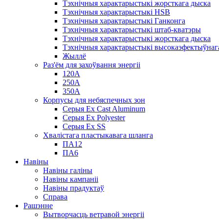
Тэхнічныя характарыстыкі жорсткага дыска
Тэхнічныя характарыстыкі HSB
Тэхнічныя характарыстыкі Ганконга
Тэхнічныя характарыстыкі штаб-кватэры
Тэхнічныя характарыстыкі жорсткага дыска
Тэхнічныя характарыстыкі высокаэфектыўнага
Жыллё
Раз'ём для захоўвання энергіі
120А
250А
350А
Корпусы для небяспечных зон
Серыя Ex Cast Aluminum
Серыя Ex Polyester
Серыя Ex SS
Хвалістага пластыкавага шланга
ПА12
ПА6
Навіны
Навіны галіны
Навіны кампаніі
Навіны прадуктаў
Справа
Рашэнне
Вытворчасць ветравой энергіі