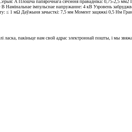
ерыя: A Плошча папярочнага сячэння правадніка: 0,75-2,5 мм2
 В Намінальнае імпульснае напружанне: 4 кВ Узровень забрудж
ту: ≤ 1 мΩ Даўжыня зачысткі: 7,5 мм Момент зацяжкі 0,5 Нм Гран
лі ласка, пакіньце нам свой адрас электроннай пошты, і мы звяжам