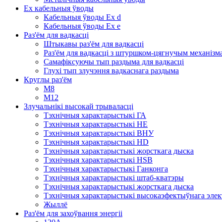
Ex кабельныя ўводы
Кабельныя ўводы Ex d
Кабельныя ўводы Ex e
Раз'ём для вадкасці
Штыкавы раз'ём для вадкасці
Раз'ём для вадкасці з штуршком-цягнучым механізм
Самафіксуючы тып раздыма для вадкасці
Глухі тып злучэння вадкаснага раздыма
Круглы раз'ём
M8
М12
Злучальнікі высокай трываласці
Тэхнічныя характарыстыкі ГА
Тэхнічныя характарыстыкі HE
Тэхнічныя характарыстыкі ВНУ
Тэхнічныя характарыстыкі HD
Тэхнічныя характарыстыкі жорсткага дыска
Тэхнічныя характарыстыкі HSB
Тэхнічныя характарыстыкі Ганконга
Тэхнічныя характарыстыкі штаб-кватэры
Тэхнічныя характарыстыкі жорсткага дыска
Тэхнічныя характарыстыкі высокаэфектыўнага элек
Жыллё
Раз'ём для захоўвання энергіі