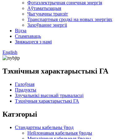
Фотаэлектрычная сонечная энергія
Аўтаматызацыя
Чыгуначны транзіт
Транспартныя сродкі на новых энергіях
Захоўванне энергіі
Відэа
Спампаваць
Звяжыцеся з намі
English
Тэхнічныя характарыстыкі ГА
Галоўная
Прадукты
Злучальнікі высокай трываласці
Тэхнічныя характарыстыкі ГА
Катэгорыі
Стандартны кабельны ўвод
Нейлонавыя кабельныя ўводы
Металічныя кабельныя ўводы