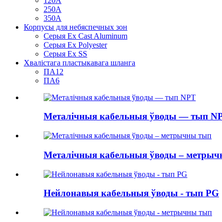
120А
250А
350А
Корпусы для небяспечных зон
Серыя Ex Cast Aluminum
Серыя Ex Polyester
Серыя Ex SS
Хвалістага пластыкавага шланга
ПА12
ПА6
Металічныя кабельныя ўводы — тып N
Металічныя кабельныя ўводы – метрычн
Нейлонавыя кабельныя ўводы - тып PG