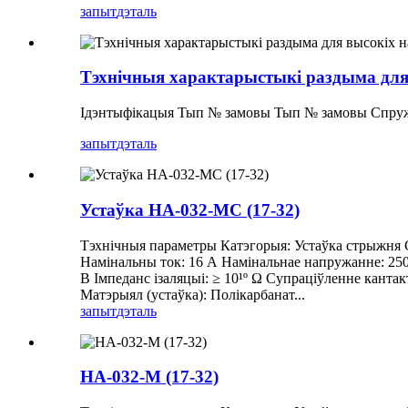
запыт
дэталь
Тэхнічныя характарыстыкі раздыма для
Ідэнтыфікацыя Тып № замовы Тып № замовы Спруж
запыт
дэталь
Устаўка HA-032-MC (17-32)
Тэхнічныя параметры Катэгорыя: Устаўка стрыжня С
Намінальны ток: 16 А Намінальнае напружанне: 25
В Імпеданс ізаляцыі: ≥ 10¹º Ω Супраціўленне кантак
Матэрыял (устаўка): Полікарбанат...
запыт
дэталь
HA-032-M (17-32)