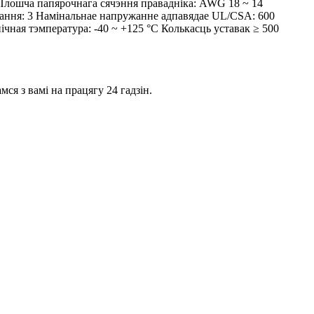
 Плошча папярочнага сячэння правадніка: AWG 18 ~ 14
вання: 3 Намінальнае напружанне адпавядае UL/CSA: 600
ічная тэмпература: -40 ~ +125 °C Колькасць уставак ≥ 500
ся з вамі на працягу 24 гадзін.