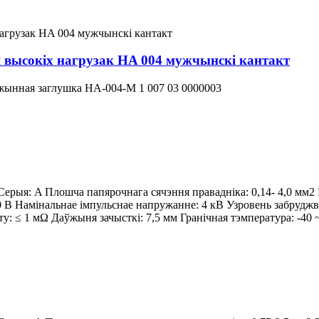
 высокіх нагрузак HA 004 мужчынскі кантакт
ынная заглушка HA-004-M 1 007 03 0000003
ерыя: A Плошча папярочнага сячэння правадніка: 0,14- 4,0 мм2
0 В Намінальнае імпульснае напружанне: 4 кВ Узровень забрудж
ту: ≤ 1 мΩ Даўжыня зачысткі: 7,5 мм Гранічная тэмпература: -40 