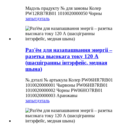
Мадэль прадукту № для замовы Колер
PW12RB7RB01 1010020000050 Чорны
запыт
дэталь
Раз'ём для назапашвання энергіі –
разетка высокага току 120 А
(шасцігранны інтэрфейс, медная
шына)
№ дэталі № артыкула Колер PW06HR7RB01
1010020000001 Чырвоны PW06HB7RB01
1010020000002 Чорны PW06HO7RB01
1010020000003 Аранжавы
запыт
дэталь