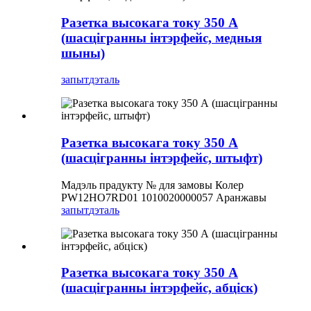
Разетка высокага току 350 А
(шасцігранны інтэрфейс, медныя
шыны)
запыт
дэталь
Разетка высокага току 350 А
(шасцігранны інтэрфейс, штыфт)
Мадэль прадукту № для замовы Колер
PW12HO7RD01 1010020000057 Аранжавы
запыт
дэталь
Разетка высокага току 350 А
(шасцігранны інтэрфейс, абціск)