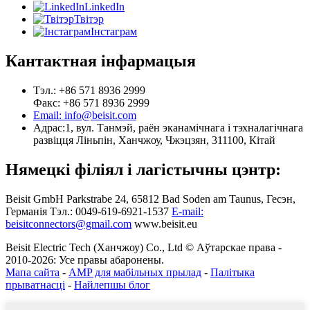
LinkedIn
Твітэр
Інстаграм
Кантактная інфармацыя
Тэл.: +86 571 8936 2999
Факс: +86 571 8936 2999
Email: info@beisit.com
Адрас:
1, вул. Танмэй, раён эканамічнага і тэхналагічнага
развіцця Ліньпін, Ханчжоу, Чжэцзян, 311100, Кітай
Нямецкі філіял і лагістычны цэнтр:
Beisit GmbH
Parkstrabe 24, 65812 Bad Soden am Taunus, Гесэн,
Германія
Тэл.: 0049-619-6921-1537
E-mail:
beisitconnectors@gmail.com
www.beisit.eu
Beisit Electric Tech (Ханчжоу) Co., Ltd © Аўтарскае права -
2010-2026: Усе правы абаронены.
Мапа сайта
-
AMP для мабільных прылад
-
Палітыка
прыватнасці
-
Найлепшы блог