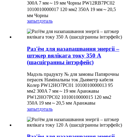
300A 7 мм～19 мм Чорны PW12RB7PC02
1010010000017 120 мм2 350A 19 мм～20,5
мм Чорны
запыт
дэталь
Раз'ём для назапашвання энергіі –
штэкер вялікага току 350 А
(шасцігранны інтэрфейс)
Мадэль прадукту № для замовы Папярочны
перасек Намінальны ток Дыяметр кабеля
Колер PW12HO7PC01 1010010000013 95
мм2 300A 7 мм～19 мм Аранжавы
PW12HO7PC02 1010010000015 120 мм2
350A 19 мм～20,5 мм Аранжавы
запыт
дэталь
Раз'ём для назапашвання энергіі –