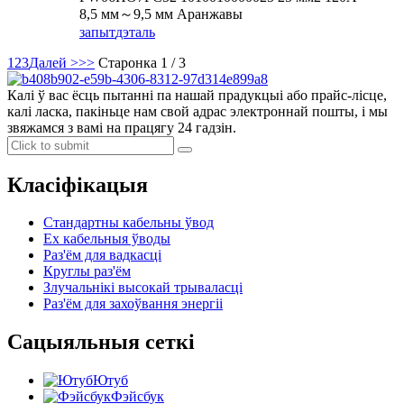
8,5 мм～9,5 мм Аранжавы
запыт
дэталь
1
2
3
Далей >
>>
Старонка 1 / 3
Калі ў вас ёсць пытанні па нашай прадукцыі або прайс-лісце,
калі ласка, пакіньце нам свой адрас электроннай пошты, і мы
звяжамся з вамі на працягу 24 гадзін.
Класіфікацыя
Стандартны кабельны ўвод
Ex кабельныя ўводы
Раз'ём для вадкасці
Круглы раз'ём
Злучальнікі высокай трываласці
Раз'ём для захоўвання энергіі
Сацыяльныя сеткі
Ютуб
Фэйсбук