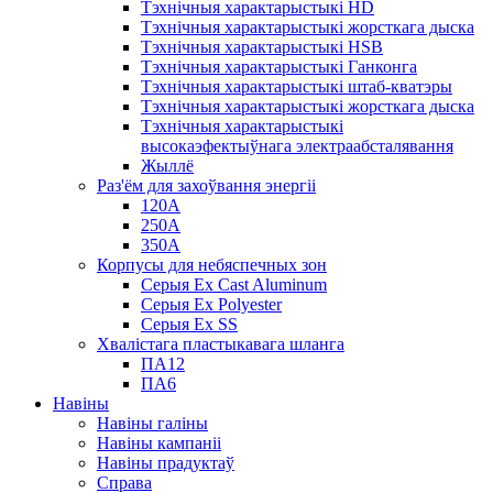
Тэхнічныя характарыстыкі HD
Тэхнічныя характарыстыкі жорсткага дыска
Тэхнічныя характарыстыкі HSB
Тэхнічныя характарыстыкі Ганконга
Тэхнічныя характарыстыкі штаб-кватэры
Тэхнічныя характарыстыкі жорсткага дыска
Тэхнічныя характарыстыкі
высокаэфектыўнага электраабсталявання
Жыллё
Раз'ём для захоўвання энергіі
120А
250А
350А
Корпусы для небяспечных зон
Серыя Ex Cast Aluminum
Серыя Ex Polyester
Серыя Ex SS
Хвалістага пластыкавага шланга
ПА12
ПА6
Навіны
Навіны галіны
Навіны кампаніі
Навіны прадуктаў
Справа