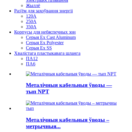
электраабсталявання
Жыллё
Раз'ём для захоўвання энергіі
120А
250А
350А
Корпусы для небяспечных зон
Серыя Ex Cast Aluminum
Серыя Ex Polyester
Серыя Ex SS
Хвалістага пластыкавага шланга
ПА12
ПА6
Металічныя кабельныя ўводы —
тып NPT
Металічныя кабельныя ўводы –
метрычныя...