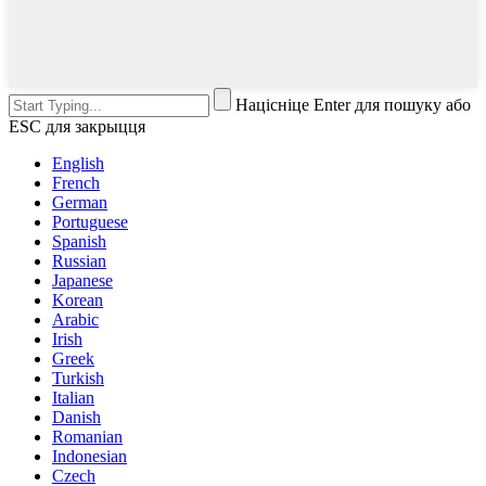
Націсніце Enter для пошуку або
ESC для закрыцця
English
French
German
Portuguese
Spanish
Russian
Japanese
Korean
Arabic
Irish
Greek
Turkish
Italian
Danish
Romanian
Indonesian
Czech