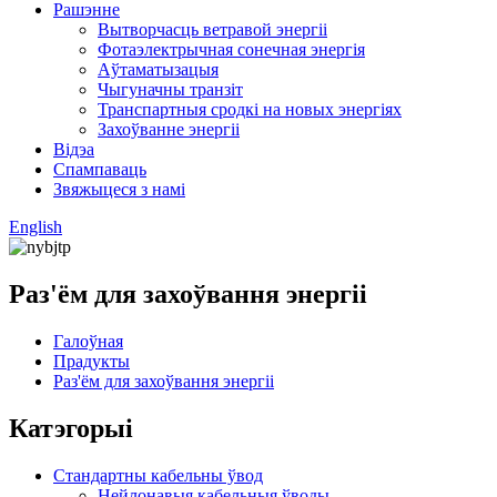
Рашэнне
Вытворчасць ветравой энергіі
Фотаэлектрычная сонечная энергія
Аўтаматызацыя
Чыгуначны транзіт
Транспартныя сродкі на новых энергіях
Захоўванне энергіі
Відэа
Спампаваць
Звяжыцеся з намі
English
Раз'ём для захоўвання энергіі
Галоўная
Прадукты
Раз'ём для захоўвання энергіі
Катэгорыі
Стандартны кабельны ўвод
Нейлонавыя кабельныя ўводы