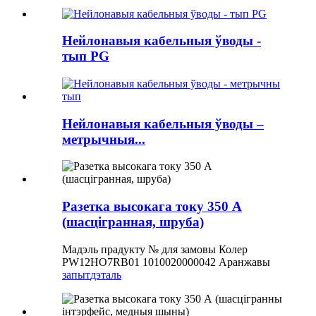
Нейлонавыя кабельныя ўводы -
тып PG
Нейлонавыя кабельныя ўводы –
метрычныя...
Разетка высокага току 350 А
(шасцігранная, шруба)
Мадэль прадукту № для замовы Колер
PW12HO7RB01 1010020000042 Аранжавы
запыт
дэталь