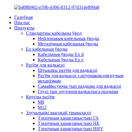
Галоўная
Пра нас
Прадукты
Стандартны кабельны ўвод
Нейлонавыя кабельныя ўводы
Металічныя кабельныя ўводы
Ex кабельныя ўводы
Кабельныя ўводы Ex d
Кабельныя ўводы Ex e
Раз'ём для вадкасці
Штыкавы раз'ём для вадкасці
Раз'ём для вадкасці з штуршком-цягнучым
механізмам
Самафіксуючы тып раздыма для вадкасці
Глухі тып злучэння вадкаснага раздыма
Круглы раз'ём
M8
М12
Злучальнікі высокай трываласці
Тэхнічныя характарыстыкі ГА
Тэхнічныя характарыстыкі HE
Тэхнічныя характарыстыкі ВНУ