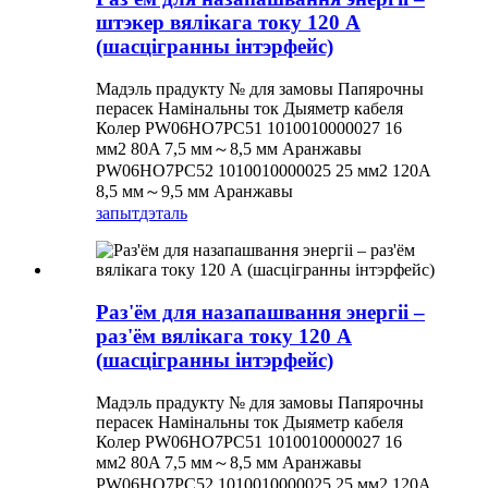
штэкер вялікага току 120 А
(шасцігранны інтэрфейс)
Мадэль прадукту № для замовы Папярочны
перасек Намінальны ток Дыяметр кабеля
Колер PW06HO7PC51 1010010000027 16
мм2 80A 7,5 мм～8,5 мм Аранжавы
PW06HO7PC52 1010010000025 25 мм2 120A
8,5 мм～9,5 мм Аранжавы
запыт
дэталь
Раз'ём для назапашвання энергіі –
раз'ём вялікага току 120 А
(шасцігранны інтэрфейс)
Мадэль прадукту № для замовы Папярочны
перасек Намінальны ток Дыяметр кабеля
Колер PW06HO7PC51 1010010000027 16
мм2 80A 7,5 мм～8,5 мм Аранжавы
PW06HO7PC52 1010010000025 25 мм2 120A