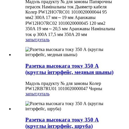
Мадэль прадукту № для замовы Папярочны
перасек Намінальны ток Дыяметр кабеля
Колер PW12HO7RC01 1010020000044 95
мм2 300A 17 мм～19 мм Аранжавы
PW12HO7RC02 1010020000045 120 мм2
350A 19 мм～20,5 мм Аранжавы Намінальны
ток φ 300A 17,5 мм 350A 20 мм
запыт
дэталь
Разетка высокага току 350 А
(круглы інтэрфейс, медныя шыны)
Мадэль прадукту № для замовы Колер
PW12RB7RU01 1010020000047 Чорны
запыт
дэталь
Разетка высокага току 350 А
(круглы інтэрфейс, шруба)