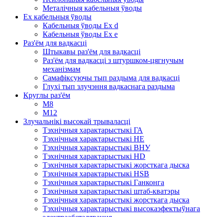
Металічныя кабельныя ўводы
Ex кабельныя ўводы
Кабельныя ўводы Ex d
Кабельныя ўводы Ex e
Раз'ём для вадкасці
Штыкавы раз'ём для вадкасці
Раз'ём для вадкасці з штуршком-цягнучым
механізмам
Самафіксуючы тып раздыма для вадкасці
Глухі тып злучэння вадкаснага раздыма
Круглы раз'ём
M8
М12
Злучальнікі высокай трываласці
Тэхнічныя характарыстыкі ГА
Тэхнічныя характарыстыкі HE
Тэхнічныя характарыстыкі ВНУ
Тэхнічныя характарыстыкі HD
Тэхнічныя характарыстыкі жорсткага дыска
Тэхнічныя характарыстыкі HSB
Тэхнічныя характарыстыкі Ганконга
Тэхнічныя характарыстыкі штаб-кватэры
Тэхнічныя характарыстыкі жорсткага дыска
Тэхнічныя характарыстыкі высокаэфектыўнага