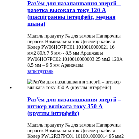
Раз'ём для назапашвання энергіі –
разетка высокага току 120 А
(шасцігранны інтэрфейс, медная
шына)
Мадэль прадукту № для замовы Папярочны
перасек Намінальны ток Дыяметр кабеля
Колер PW06HO7PC01 1010010000021 16
мм2 80A 7,5 мм～8,5 мм Аранжавы
PW06HO7PC02 1010010000003 25 мм2 120A
8,5 мм～9,5 мм Аранжавы
запыт
дэталь
Раз'ём для назапашвання энергіі –
штэкер вялікага току 350 А
(круглы інтэрфейс)
Мадэль прадукту № для замовы Папярочны
перасек Намінальны ток Дыяметр кабеля
Колер PW12RB7PC01 1010010000014 95 мм2